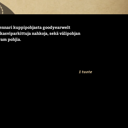
ennari kuppipohjasta goodyearwelt
kasviparkittuja nahkoja, sekä välipohjan
ram pohjia.
1 tuote