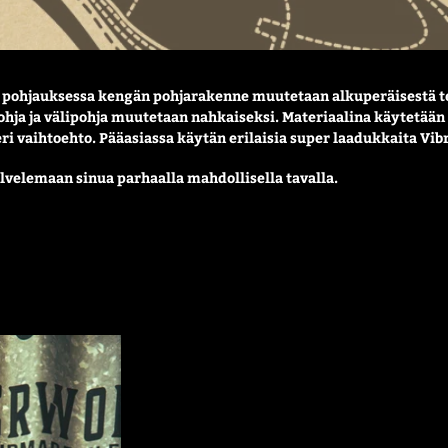
e
l
m
 pohjauksessa kengän pohjarakenne muutetaan alkuperäisestä t
a
ohja ja välipohja muutetaan nahkaiseksi. Materiaalina käytetään 
i vaihtoehto. Pääasiassa käytän erilaisia super laadukkaita Vib
:
lvelemaan sinua parhaalla mahdollisella tavalla.