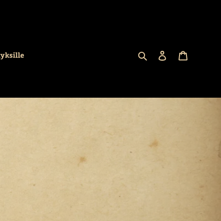
Hae
Kirjaudu sisään
Ostoskori
tyksille