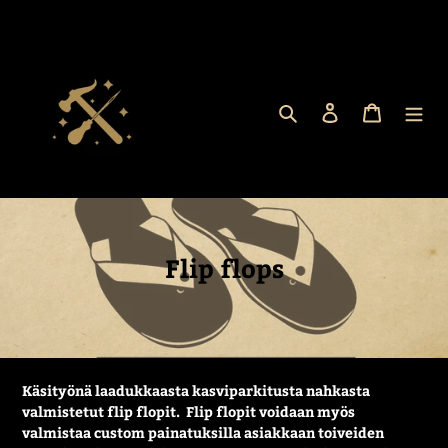
Ohita
ja
siirry
sisältöön
Hae
Kirjaudu sisään
Ostoskor
K
Flip flops
o
k
o
e
Käsityönä laadukkaasta kasviparkitusta nahkasta
l
valmistetut flip flopit. Flip flopit voidaan myös
valmistaa custom painatuksilla asiakkaan toiveiden
m