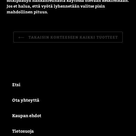
solkipäädyn nahkanreunasta käytössä olevaan keskireikään.
Jos et halua, että vyötä lyhennetään valitse pisin
mahdollinen pituus.
TAKAISIN KOHTEESEEN KAIKKI TUOTTEET
Etsi
Ota yhteyttä
Kaupan ehdot
Tietosuoja