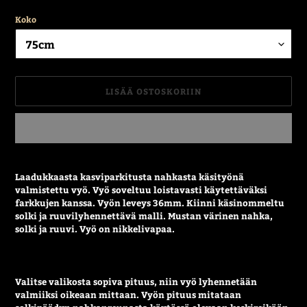
Koko
LISÄÄ OSTOSKORIIN
Tuotteen
lisääminen
Laadukkaasta kasviparkitusta nahkasta käsityönä
ostoskoriin
valmistettu vyö. Vyö soveltuu loistavasti käytettäväksi
farkkujen kanssa. Vyön leveys 36mm. Kiinni käsinommeltu
solki ja ruuvilyhennettävä malli. Mustan värinen nahka,
solki ja ruuvi. Vyö on nikkelivapaa.
Valitse valikosta sopiva pituus, niin vyö lyhennetään
valmiiksi oikeaan mittaan. Vyön pituus mitataan