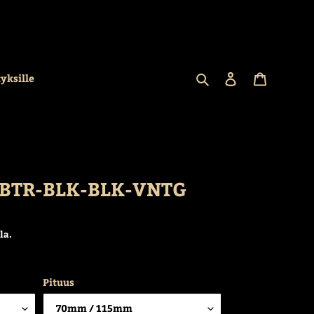
Hae
Kirjaudu sisään
Ostoskori
tyksille
 BTR-BLK-BLK-VNTG
la.
Pituus