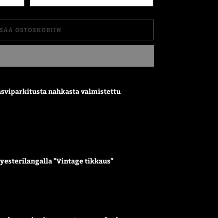
ISÄÄ OSTOSKORIIN
asviparkitusta nahkasta valmistettu
yesterilangalla "Vintage tikkaus"