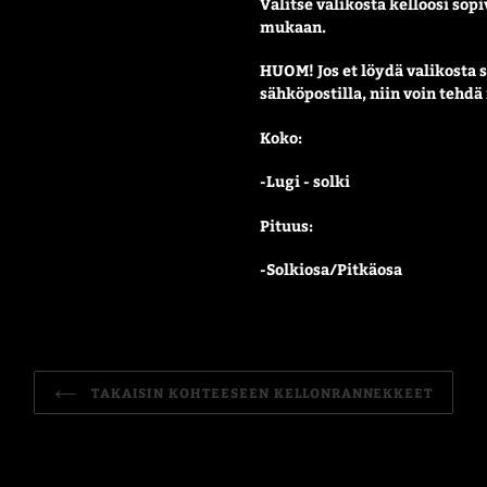
Valitse valikosta kelloosi so
mukaan.
HUOM! Jos et löydä valikosta 
sähköpostilla, niin voin tehd
Koko:
-Lugi - solki
Pituus:
-Solkiosa/Pitkäosa
TAKAISIN KOHTEESEEN KELLONRANNEKKEET