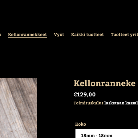
u
Kellonrannekkeet
Vyöt
Kaikki tuotteet
Tuotteet yri
Kellonranneke
Normaalihinta
€129,00
Toimituskulut
lasketaan kassal
Koko