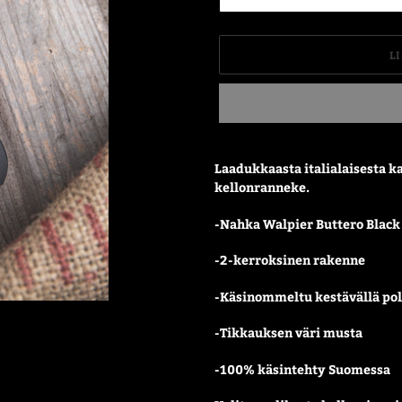
L
Tuotteen
lisääminen
Laadukkaasta italialaisesta k
ostoskoriin
kellonranneke.
-Nahka Walpier Buttero Black
-2-kerroksinen rakenne
-Käsinommeltu kestävällä pol
-Tikkauksen väri musta
-100% käsintehty Suomessa