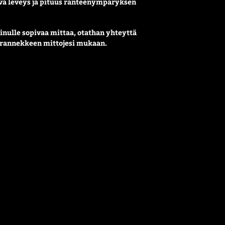
piva leveys ja pituus ranteenympäryksen
sinulle sopivaa mittaa, otathan yhteyttä
ä rannekkeen mittojesi mukaan.