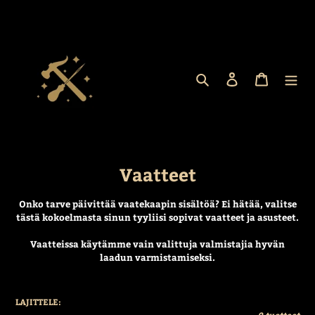
Ohita
ja
siirry
sisältöön
Hae
Kirjaudu sisään
Ostoskor
K
Vaatteet
o
Onko tarve päivittää vaatekaapin sisältöä? Ei hätää, valitse
k
tästä kokoelmasta sinun tyyliisi sopivat vaatteet ja asusteet.
o
Vaatteissa käytämme vain valittuja valmistajia hyvän
e
laadun varmistamiseksi.
l
m
LAJITTELE:
0 tuotteet