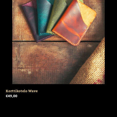
Korttikotelo Wave
Regular
€49,00
price