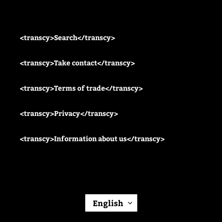
<transcy>Search</transcy>
<transcy>Take contact</transcy>
<transcy>Terms of trade</transcy>
<transcy>Privacy</transcy>
<transcy>Information about us</transcy>
L
English
A
N
G