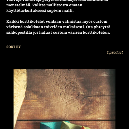
menetelmää. Valitse mallistosta omaan
i
käyttötarkoitukseesi sopivin malli.
o
Kaikki korttikotelot voidaan valmistaa myös custom
n
värisenä asiakkaan toiveiden mukaisesti. Ota yhteyttä
:
sähköpostilla jos haluat custom värisen korttikotelon.
SORT BY
1 product
Korttikotelo
Wave