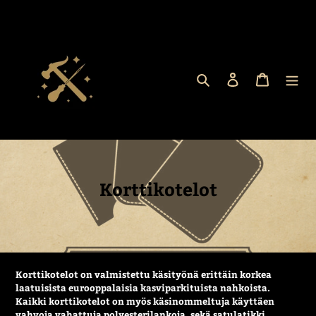
Skip
to
content
Search
Log in
Cart
C
Korttikotelot
o
l
l
e
Korttikotelot on valmistettu käsityönä erittäin korkea
laatuisista eurooppalaisia kasviparkituista nahkoista.
c
Kaikki korttikotelot on myös käsinommeltuja käyttäen
t
vahvoja vahattuja polyesterilankoja, sekä satulatikki